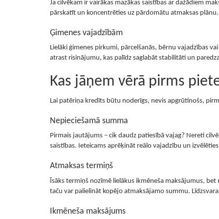
Ja cilvēkam ir vairākas mazākas saistības ar dažādiem ma
pārskatīt un koncentrēties uz pārdomātu atmaksas plānu.
Ģimenes vajadzībām
Lielāki ģimenes pirkumi, pārcelšanās, bērnu vajadzības vai cit
atrast risinājumu, kas palīdz saglabāt stabilitāti un pared
Kas jāņem vērā pirms piet
Lai patēriņa kredīts būtu noderīgs, nevis apgrūtinošs, pirm
Nepieciešamā summa
Pirmais jautājums – cik daudz patiesībā vajag? Nereti cilv
saistības. Ieteicams aprēķināt reālo vajadzību un izvēlēties
Atmaksas termiņš
Īsāks termiņš nozīmē lielākus ikmēneša maksājumus, bet
taču var palielināt kopējo atmaksājamo summu. Līdzsvara at
Ikmēneša maksājums