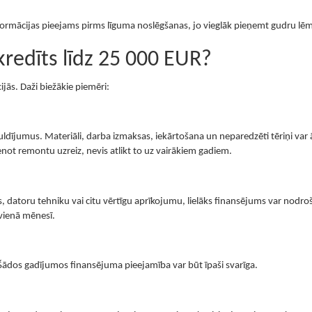
informācijas pieejams pirms līguma noslēgšanas, jo vieglāk pieņemt gudru l
redīts līdz 25 000 EUR?
jās. Daži biežākie piemēri:
ldījumus. Materiāli, darba izmaksas, iekārtošana un neparedzēti tēriņi var ā
tenot remontu uzreiz, nevis atlikt to uz vairākiem gadiem.
, datoru tehniku vai citu vērtīgu aprīkojumu, lielāks finansējums var nodro
 vienā mēnesī.
 Šādos gadījumos finansējuma pieejamība var būt īpaši svarīga.