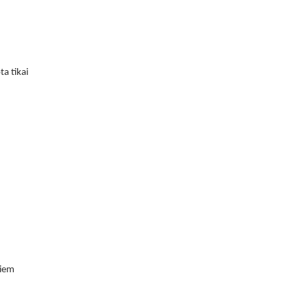
a tikai
ļiem