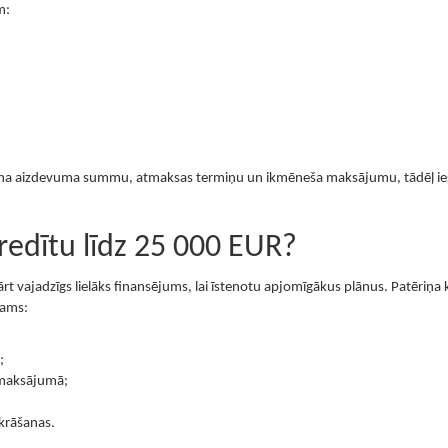
m:
iekš zina aizdevuma summu, atmaksas termiņu un ikmēneša maksājumu, tādēļ 
kredītu līdz 25 000 EUR?
t vajadzīgs lielāks finansējums, lai īstenotu apjomīgākus plānus. Patēriņa 
šams:
;
 maksājumā;
krāšanas.