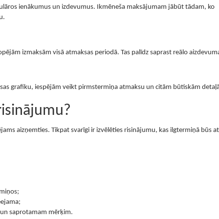
egulāros ienākumus un izdevumus. Ikmēneša maksājumam jābūt tādam, ko
u.
 kopējām izmaksām visā atmaksas periodā. Tas palīdz saprast reālo aizdevum
ksas grafiku, iespējām veikt pirmstermiņa atmaksu un citām būtiskām detaļ
risinājumu?
jams aizņemties. Tikpat svarīgi ir izvēlēties risinājumu, kas ilgtermiņā būs at
miņos;
eejama;
am un saprotamam mērķim.