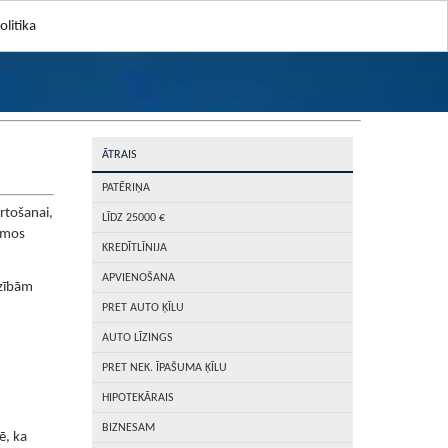
litika
ĀTRAIS
PATĒRIŅA
ārtošanai,
LĪDZ 25000 €
umos
KREDĪTLĪNIJA
APVIENOŠANA
dzībām
PRET AUTO ĶĪLU
AUTO LĪZINGS
PRET NEK. ĪPAŠUMA ĶĪLU
HIPOTEKĀRAIS
BIZNESAM
ē, ka