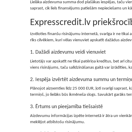
Lielāka aizdevuma summa dod plašākas iespējas, taču vienl
saprast, cik liels finansējums patiešām nepieciešams un 
Expresscredit.lv priekšro
Izvēloties finanšu risinājumu internetā, svarīga ir ne tika
rīks cilvēkiem, kuri vēlas vienuviet apskatīt dažādus aizd
1. Dažādi aizdevumu veidi vienuviet
Lietotājs var apskatīt ne tikai patēriņa kredītus, bet arī cit
viens risinājums, taču salīdzināšanas gaitā var izrādīties, k
2. Iespēja izvērtēt aizdevuma summu un termiņ
Plānojot aizņemties līdz 25 000 EUR, ļoti svarīgi sapra
termiņš, jo lielāks būs ikmēneša slogs. Savukārt garāks t
3. Ērtums un pieejamība tiešsaistē
Aizdevumu informācijas izpēte internetā ir ātra un vienkār
meklējot atbilstošu risinājumu.