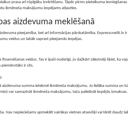
aikus prasa arī rūpīgāku izvērtēšanu. Tāpēc pirms pieteikuma iesniegšanas b
kādu ikmēneša maksājumu iespējams atļauties.
cības aizdevuma meklēšanā
i aizdevuma pieejamība, bet arī informācijas pārskatāmība. Expresscredit.lv ir
evumu veidus un labāk saprast pieejamās iespējas.
us finansēšanas veidus. Tas ir īpaši noderīgi, jo dažkārt sākotnēji šķiet, ka vaj
a piemērotāks ir cits.
u
st, kā aizdevuma summa ietekmē ikmēneša maksājumu. Jo lielāka summa un īs
ermiņš var samazināt ikmēneša maksājumu, taču palielināt kopējās izmaksas.
ša. Nav nepieciešams apmeklēt vairākas vietnes atsevišķi vai tērēt daudz lai