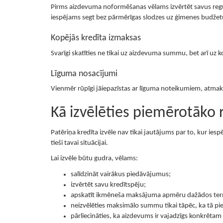
Pirms aizdevuma noformēšanas vēlams izvērtēt savus r
iespējams segt bez pārmērīgas slodzes uz ģimenes budžet
Kopējās kredīta izmaksas
Svarīgi skatīties ne tikai uz aizdevuma summu, bet arī uz
Līguma nosacījumi
Vienmēr rūpīgi jāiepazīstas ar līguma noteikumiem, atma
Kā izvēlēties piemērotāko 
Patēriņa kredīta izvēle nav tikai jautājums par to, kur iespē
tieši tavai situācijai.
Lai izvēle būtu gudra, vēlams:
salīdzināt vairākus piedāvājumus;
izvērtēt savu kredītspēju;
apskatīt ikmēneša maksājuma apmēru dažādos ter
neizvēlēties maksimālo summu tikai tāpēc, ka tā pi
pārliecināties, ka aizdevums ir vajadzīgs konkrēt