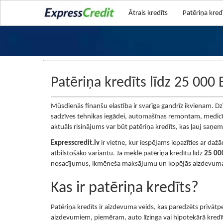
Ātrais kredīts
Patēriņa kred
Patēriņa kredīts līdz 25 000
Mūsdienās finanšu elastība ir svarīga gandrīz ikvienam. Dzī
sadzīves tehnikas iegādei, automašīnas remontam, medicī
aktuāls risinājums var būt patēriņa kredīts, kas ļauj sa
Expresscredit.lv
ir vietne, kur iespējams iepazīties ar da
atbilstošāko variantu. Ja meklē patēriņa kredītu līdz
25 00
nosacījumus, ikmēneša maksājumu un kopējās aizdevuma
Kas ir patēriņa kredīts?
Patēriņa kredīts ir aizdevuma veids, kas paredzēts privātp
aizdevumiem, piemēram, auto līzinga vai hipotekārā kredīta