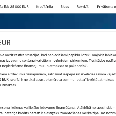
īts līdz 25 000 EUR
Kredītlīnija
Blogs
Rekvizīti
Privātuma po
 EUR
vē mēdz rasties situācijas, kad nepieciešami papildu līdzekļi mājokļa labiek
nas izdevumu segšanai vai citiem nozīmīgiem pirkumiem. Tieši šādos gadīj
ņemt nepieciešamo finansējumu un atmaksāt to pakāpeniski.
žādiem aizdevumu risinājumiem, salīdzināt iespējas un izvēlēties savām vaja
0 EUR
, svarīgi ir ne tikai atrast piemērotu summu, bet arī izvērtēt atmaksas
 izmaksas.
ersonu ikdienas vai lielāku izdevumu finansēšanai. Atšķirībā no specifiskiem
, patēriņa kredīts parasti ir elastīgāks izmantošanas mērķa ziņā. Tas nozīm