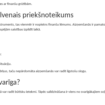
es ar finanšu grūtībām.
alvenais priekšnoteikums
instruments, tas vienmēr ir nopietns finanšu lēmums. Aizņemšanās ir pamatot
pējām saistības izpildīt laikā.
;
ituāciju.
 mērķus, taču nepārdomāta aizņemšanās var radīt ilgstošu slogu.
varīga?
 var radīt būtisku ietekmi. Tāpēc salīdzināšana ir viens no svarīgākajiem so