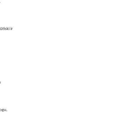
,
tiski ir
s
ogu,