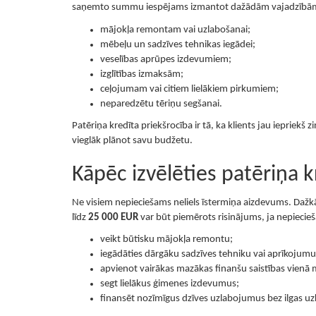
saņemto summu iespējams izmantot dažādām vajadzībā
mājokļa remontam vai uzlabošanai;
mēbeļu un sadzīves tehnikas iegādei;
veselības aprūpes izdevumiem;
izglītības izmaksām;
ceļojumam vai citiem lielākiem pirkumiem;
neparedzētu tēriņu segšanai.
Patēriņa kredīta priekšrocība ir tā, ka klients jau iepr
vieglāk plānot savu budžetu.
Kāpēc izvēlēties patēriņa 
Ne visiem nepieciešams neliels īstermiņa aizdevums. Dažkār
līdz
25 000 EUR
var būt piemērots risinājums, ja nepiecie
veikt būtisku mājokļa remontu;
iegādāties dārgāku sadzīves tehniku vai aprīkojumu
apvienot vairākas mazākas finanšu saistības vienā
segt lielākus ģimenes izdevumus;
finansēt nozīmīgus dzīves uzlabojumus bez ilgas uz