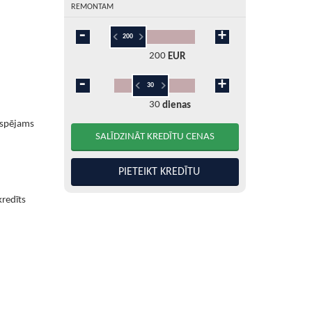
REMONTAM
200
EUR
30
dienas
iespējams
5
10
15
20
25
30
45
60
90
120
180
360
PIETEIKT KREDĪTU
kredīts