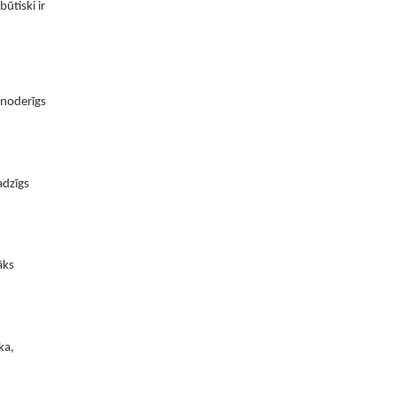
ūtiski ir
 noderīgs
adzīgs
āks
ka,