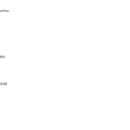
ēmumu.
tri
šināt