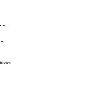
a cenu.
ām.
bilstošs