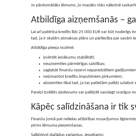
Jo pārdomātāks lēmums, jo mazāks risks nākotnē saskarti
Atbildīga aizņemšanās – g
Lai arī patēriņa kredīts līdz 25 000 EUR var būt noderīgs 
tad, ja ir skaidrs atmaksas plāns un pārliecība par savām ies
Atbildīga pieeja nozīmē:
izvērtēt ienākumu stabilitāti;
neuzņemties pārmērīgas saistības;
saglabāt finanšu rezervi neparedzētiem gadījumiem
neizmantot kredītu impulsīviem pirkumiem;
aizņemties tikai tad, ja tas patiešām palīdz uzlabot s
Pareizi izvēlēts aizdevums var palīdzēt sasniegt svarīgus
Kāpēc salīdzināšana ir tik s
Finanšu jomā pat nelielas atšķirības nosacījumos ilgtermiņā
pirms lēmuma pieņemšanas.
Salīdzinot dažādus variantus, iespējams: