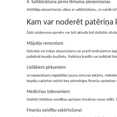
4. Salīdzināšana pirms lēmuma pieņemšanas
Atbildīga aizņemšanās sākas ar salīdzināšanu. Jo vairāk 
Kam var noderēt patēriņa k
Šāds aizdevuma apmērs var būt aktuāls ļoti dažādās situāci
Mājokļa remontam
Dzīvokļa vai mājas atjaunošana var prasīt ievērojamus iegu
palielināt kopējo budžetu. Patēriņa kredīts var palīdzēt īs
Lielākiem pirkumiem
Ja nepieciešams iegādāties jaunu virtuves iekārtu, mēbeles
iespēju sakārtot sadzīvi bez pārmērīgas finanšu spriedzes
Medicīnas izdevumiem
Dažkārt būtiskas veselības aprūpes izmaksas nevar atlikt.
Finanšu saistību sakārtošanai