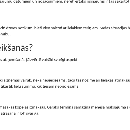
ksājumu datumiem un nosacījumiem, nereti ērtāks risinājums ir tās sakārtot
i dzīves notikumi bieži vien saistīti ar lielākiem tēriņiem. Šādās situācijās bū
zamību.
eikšanās?
s aizņemšanās jāizvērtē vairāki svarīgi aspekti.
ēki aizņemas vairāk, nekā nepieciešams, taču tas nozīmē arī lielākas atmaksa
 tikai tik lielu summu, cik tiešām nepieciešams.
 mazākas kopējās izmaksas. Garāks termiņš samazina mēneša maksājuma sl
rašana ir ļoti svarīga.