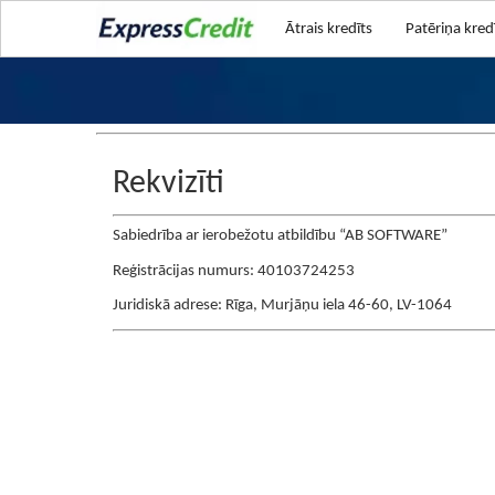
Ātrais kredīts
Patēriņa kred
Rekvizīti
Sabiedrība ar ierobežotu atbildību “AB SOFTWARE”
Reģistrācijas numurs: 40103724253
Juridiskā adrese: Rīga, Murjāņu iela 46-60, LV-1064