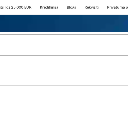
īts līdz 25 000 EUR
Kredītlīnija
Blogs
Rekvizīti
Privātuma po