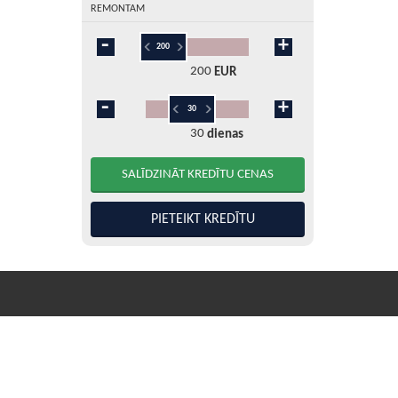
REMONTAM
200
EUR
30
dienas
5
10
15
20
25
30
45
60
90
120
180
360
PIETEIKT KREDĪTU