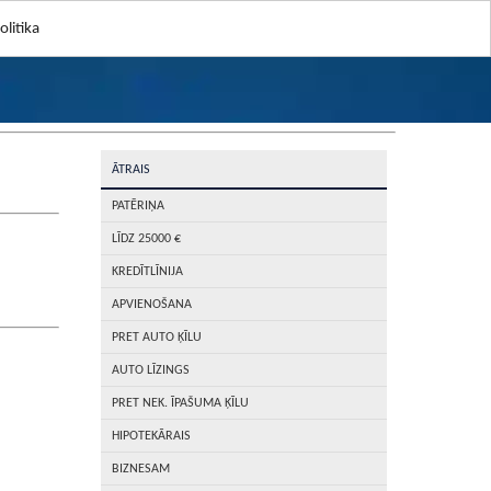
litika
ĀTRAIS
PATĒRIŅA
LĪDZ 25000 €
KREDĪTLĪNIJA
APVIENOŠANA
PRET AUTO ĶĪLU
AUTO LĪZINGS
PRET NEK. ĪPAŠUMA ĶĪLU
HIPOTEKĀRAIS
BIZNESAM