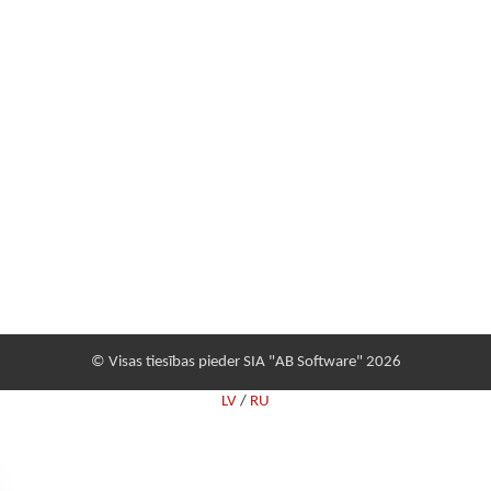
© Visas tiesības pieder SIA "AB Software" 2026
LV
/
RU