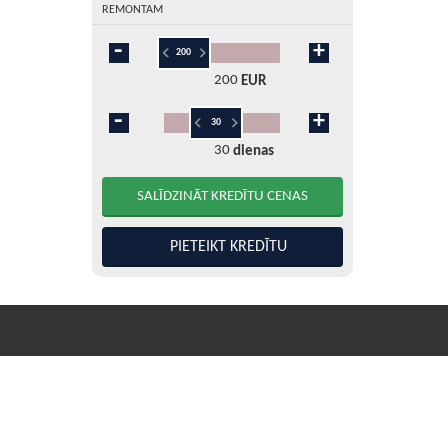
REMONTAM
200
EUR
30
dienas
5
10
15
20
25
30
45
60
90
120
180
360
PIETEIKT KREDĪTU