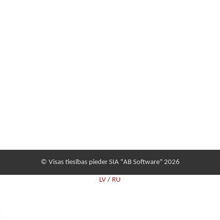
© Visas tiesības pieder SIA "AB Software" 2026
LV
/
RU