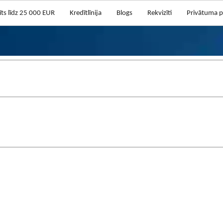
īts līdz 25 000 EUR
Kredītlīnija
Blogs
Rekvizīti
Privātuma po