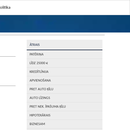
litika
ĀTRAIS
PATĒRIŅA
LĪDZ 25000 €
KREDĪTLĪNIJA
APVIENOŠANA
PRET AUTO ĶĪLU
AUTO LĪZINGS
PRET NEK. ĪPAŠUMA ĶĪLU
HIPOTEKĀRAIS
BIZNESAM