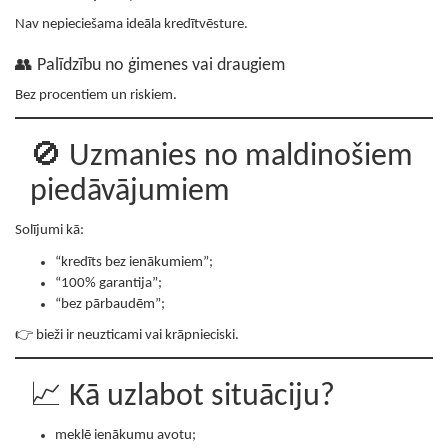
Nav nepieciešama ideāla kredītvēsture.
👥 Palīdzību no ģimenes vai draugiem
Bez procentiem un riskiem.
🚫 Uzmanies no maldinošiem
piedāvājumiem
Solījumi kā:
“kredīts bez ienākumiem”;
“100% garantija”;
“bez pārbaudēm”;
👉 bieži ir neuzticami vai krāpnieciski.
📈 Kā uzlabot situāciju?
meklē ienākumu avotu;