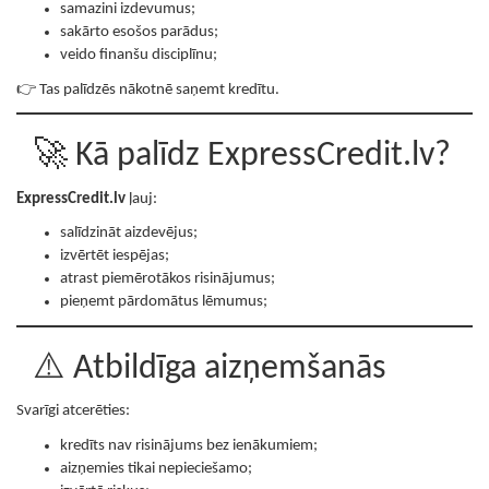
samazini izdevumus;
sakārto esošos parādus;
veido finanšu disciplīnu;
👉 Tas palīdzēs nākotnē saņemt kredītu.
🚀 Kā palīdz ExpressCredit.lv?
ExpressCredit.lv
ļauj:
salīdzināt aizdevējus;
izvērtēt iespējas;
atrast piemērotākos risinājumus;
pieņemt pārdomātus lēmumus;
⚠️ Atbildīga aizņemšanās
Svarīgi atcerēties:
kredīts nav risinājums bez ienākumiem;
aizņemies tikai nepieciešamo;