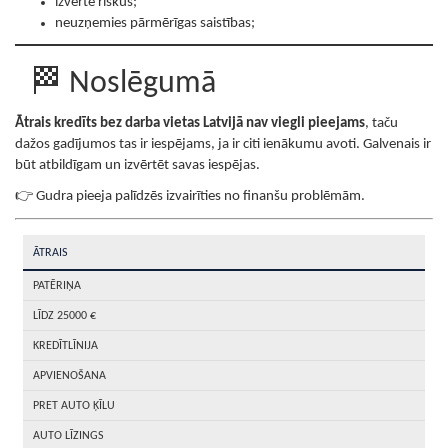
izvērtē riskus;
neuzņemies pārmērīgas saistības;
🏁 Noslēgumā
Ātrais kredīts bez darba vietas Latvijā nav viegli pieejams
, taču
dažos gadījumos tas ir iespējams, ja ir citi ienākumu avoti. Galvenais ir
būt atbildīgam un izvērtēt savas iespējas.
👉 Gudra pieeja palīdzēs izvairīties no finanšu problēmām.
ĀTRAIS
PATĒRIŅA
LĪDZ 25000 €
KREDĪTLĪNIJA
APVIENOŠANA
PRET AUTO ĶĪLU
AUTO LĪZINGS