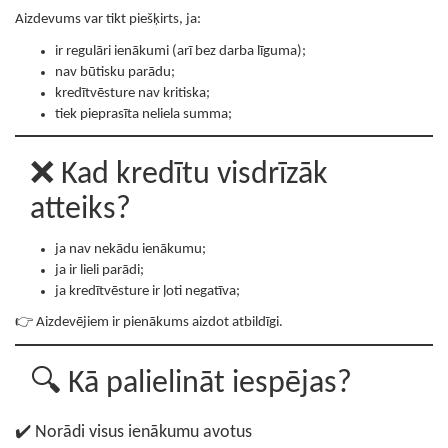
Aizdevums var tikt piešķirts, ja:
ir regulāri ienākumi (arī bez darba līguma);
nav būtisku parādu;
kredītvēsture nav kritiska;
tiek pieprasīta neliela summa;
❌ Kad kredītu visdrīzāk
atteiks?
ja nav nekādu ienākumu;
ja ir lieli parādi;
ja kredītvēsture ir ļoti negatīva;
👉 Aizdevējiem ir pienākums aizdot atbildīgi.
🔍 Kā palielināt iespējas?
✔️ Norādi visus ienākumu avotus