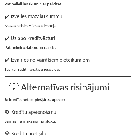
Pat nelieli ienākumi var palīdzēt.
✔️ Izvēlies mazāku summu
Mazāks risks = lielāka iespēja.
✔️ Uzlabo kredītvēsturi
Pat nelieli uzlabojumi palīdz.
✔️ Izvairies no vairākiem pieteikumiem
Tas var radīt negatīvu iespaidu.
💡 Alternatīvas risinājumi
Ja kredīts netiek piešķirts, apsver:
🔄 Kredītu apvienošanu
Samazina maksājumu slogu.
💎 Kredītu pret ķīlu