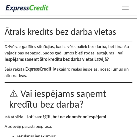
Ātrais kredīts bez darba vietas
Dzīvē var gadīties situācijas, kad cilvēks paliek bez darba, bet finanšu
vajadzības nepazūd. Šādos gadījumos bieži rodas jautājums –
vai
iespējams saņemt ātro kredītu bez darba vietas Latvijā?
Šajā rakstā
ExpressCredit.lv
skaidro reālās iespējas, nosacījumus un
alternatīvas.
⚠️ Vai iespējams saņemt
kredītu bez darba?
Īsā atbilde –
ļoti sarežģīti, bet ne vienmēr neiespējami
.
Aizdevēji parasti pieprasa:
regulārus ienākumus;