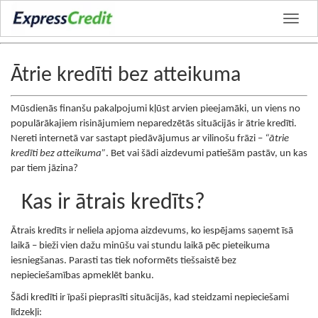
Ātrie kredīti bez atteikuma
Mūsdienās finanšu pakalpojumi kļūst arvien pieejamāki, un viens no
populārākajiem risinājumiem neparedzētās situācijās ir ātrie kredīti.
Nereti internetā var sastapt piedāvājumus ar vilinošu frāzi –
“ātrie
kredīti bez atteikuma”
. Bet vai šādi aizdevumi patiešām pastāv, un kas
par tiem jāzina?
Kas ir ātrais kredīts?
Ātrais kredīts ir neliela apjoma aizdevums, ko iespējams saņemt īsā
laikā – bieži vien dažu minūšu vai stundu laikā pēc pieteikuma
iesniegšanas. Parasti tas tiek noformēts tiešsaistē bez
nepieciešamības apmeklēt banku.
Šādi kredīti ir īpaši pieprasīti situācijās, kad steidzami nepieciešami
līdzekļi: