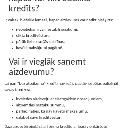
kredīts?
Ir vairāki biežākie iemesli, kāpēc aizdevums var netikt piešķirts:
nepietiekami vai nestabili ienākumi,
slikta kredītvēsture,
pārāk lielas esošās saistības,
kavēti maksājumi pagātnē.
Vai ir vieglāk saņemt
aizdevumu?
Lai gan “bez atteikuma” kredīti nav reāli, pastāv iespējas palielināt
savas izredzes:
izvēlēties aizdevēju ar elastīgākiem nosacījumiem,
aizņemties mazāku summu,
pārliecināties, ka nav kavētu maksājumu,
uzlabot savu kredītvēsturi.
Daži aizdevēji piedāvā arī pirmo kredītu ar īpaši vienkāršotu