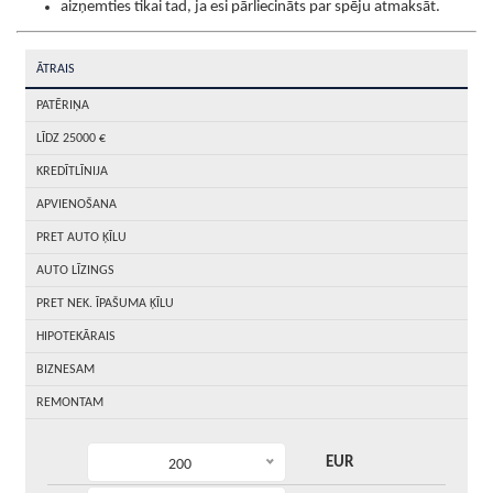
aizņemties tikai tad, ja esi pārliecināts par spēju atmaksāt.
ĀTRAIS
PATĒRIŅA
LĪDZ 25000 €
KREDĪTLĪNIJA
APVIENOŠANA
PRET AUTO ĶĪLU
AUTO LĪZINGS
PRET NEK. ĪPAŠUMA ĶĪLU
HIPOTEKĀRAIS
BIZNESAM
REMONTAM
EUR
200