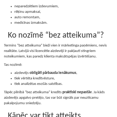
neparedzētiem izdevumiem,
rēķinu apmaksai,
auto remontam,
medicīnas izmaksām.
Ko nozīmē “bez atteikuma”?
Termins “bez atteikuma” bieži vien ir mārketinga paņēmiens, nevis
realitāte. Latvijā visi licencētie aizdevēji ir pakļauti stingriem
noteikumiem, kas paredz klienta maksātspējas izvērtēšanu.
Tas nozīmē:
aizdevējs
obligāti pārbauda ienākumus
,
tiek vērtēta kredītvēsture,
tiek analizētas esošās saistības.
Tāpēc pilnībā “bez atteikuma” kredīts
praktiski nepastāv
. Ja kāds
aizdevējs apgalvo pretējo, tas var būt signāls par neuzticamu
pakalpojumu sniedzēju.
Kāpēc var tikt atteikts