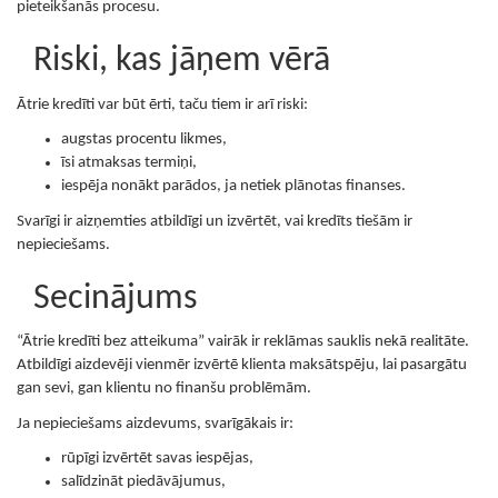
pieteikšanās procesu.
Riski, kas jāņem vērā
Ātrie kredīti var būt ērti, taču tiem ir arī riski:
augstas procentu likmes,
īsi atmaksas termiņi,
iespēja nonākt parādos, ja netiek plānotas finanses.
Svarīgi ir aizņemties atbildīgi un izvērtēt, vai kredīts tiešām ir
nepieciešams.
Secinājums
“Ātrie kredīti bez atteikuma” vairāk ir reklāmas sauklis nekā realitāte.
Atbildīgi aizdevēji vienmēr izvērtē klienta maksātspēju, lai pasargātu
gan sevi, gan klientu no finanšu problēmām.
Ja nepieciešams aizdevums, svarīgākais ir:
rūpīgi izvērtēt savas iespējas,
salīdzināt piedāvājumus,